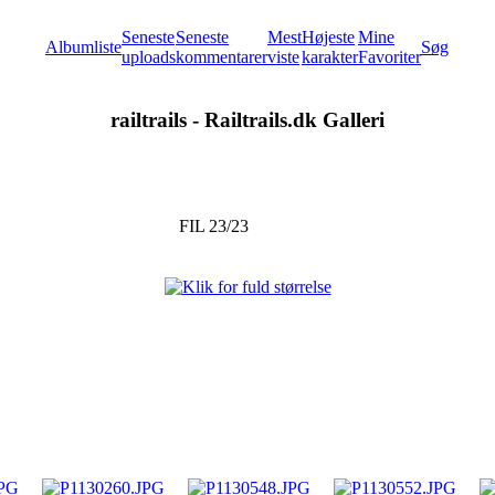
Seneste
Seneste
Mest
Højeste
Mine
Albumliste
Søg
uploads
kommentarer
viste
karakter
Favoriter
railtrails - Railtrails.dk Galleri
FIL 23/23