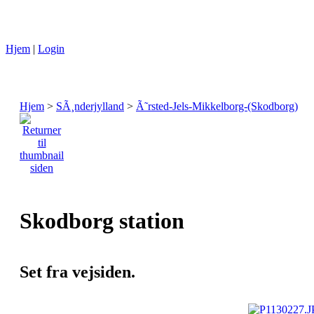
Hjem
|
Login
Hjem
>
SÃ¸nderjylland
>
Ã˜rsted-Jels-Mikkelborg-(Skodborg)
Skodborg station
Set fra vejsiden.