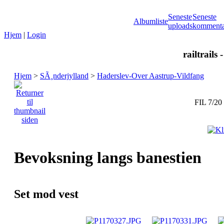
Seneste
Seneste
Albumliste
uploads
kommenta
Hjem
|
Login
railtrails 
Hjem
>
SÃ¸nderjylland
>
Haderslev-Over Aastrup-Vildfang
FIL 7/20
Bevoksning langs banestien
Set mod vest