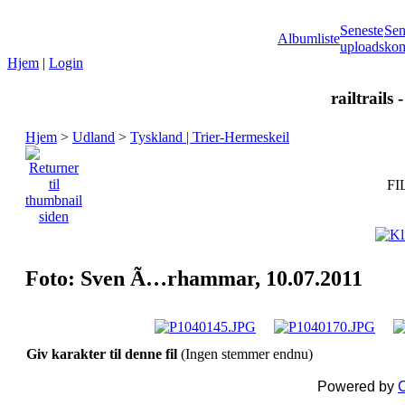
Seneste
Sen
Albumliste
uploads
kom
Hjem
|
Login
railtrails 
Hjem
>
Udland
>
Tyskland | Trier-Hermeskeil
FI
Foto: Sven Ã…rhammar, 10.07.2011
Giv karakter til denne fil
(Ingen stemmer endnu)
Powered by
C