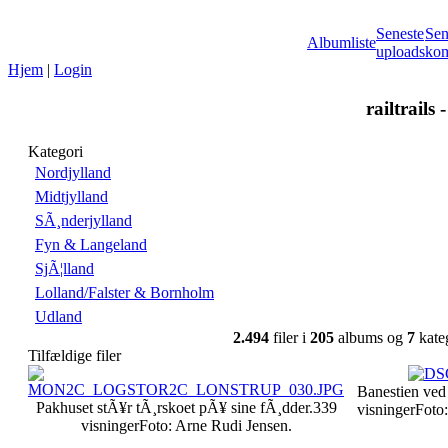
Seneste
Sen
Albumliste
uploads
kom
Hjem
|
Login
railtrails 
Kategori
Nordjylland
Midtjylland
SÃ¸nderjylland
Fyn & Langeland
SjÃ¦lland
Lolland/Falster & Bornholm
Udland
2.494
filer i
205
albums og
7
kate
Tilfældige filer
Banestien ved
Pakhuset stÃ¥r tÃ¸rskoet pÃ¥ sine fÃ¸dder.
339
visninger
Foto
visninger
Foto: Arne Rudi Jensen.