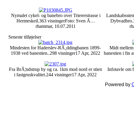
Nymalet cykel- og banebro over Triererstrasse i
Landskabsste
Hermeskeil.
363 visninger
Foto: Sven Ã…
Dybvadbro.
rhammar, 10.07.2011
rh
Seneste tilføjelser
Mindesten for Haderslev-RÃ¸ddingbanen 1899-
Midt mellem
1938 ved banestien..
298 visninger
17 Apr, 2022
banestien i fin as
Fra BrÃ¦ndstrup by og ca. 1km mod nord er stien
Infotavle om 
i fastgruskvalitet.
244 visninger
17 Apr, 2022
Powered by
C