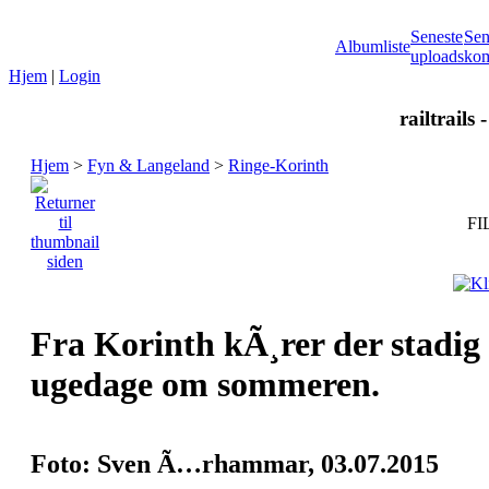
Seneste
Sen
Albumliste
uploads
kom
Hjem
|
Login
railtrails 
Hjem
>
Fyn & Langeland
>
Ringe-Korinth
FI
Fra Korinth kÃ¸rer der stadig
ugedage om sommeren.
Foto: Sven Ã…rhammar, 03.07.2015