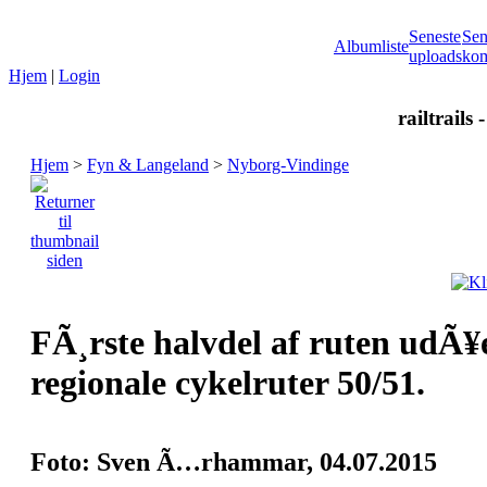
Seneste
Sen
Albumliste
uploads
kom
Hjem
|
Login
railtrails 
Hjem
>
Fyn & Langeland
>
Nyborg-Vindinge
FÃ¸rste halvdel af ruten udÃ¥e
regionale cykelruter 50/51.
Foto: Sven Ã…rhammar, 04.07.2015