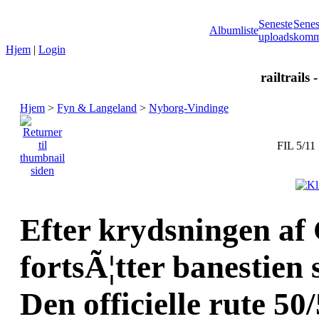
Seneste
Senes
Albumliste
uploads
komm
Hjem
|
Login
railtrails 
Hjem
>
Fyn & Langeland
>
Nyborg-Vindinge
FIL 5/11
Efter krydsningen af 
fortsÃ¦tter banestien 
Den officielle rute 50