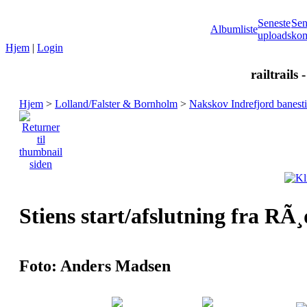
Seneste
Sen
Albumliste
uploads
kom
Hjem
|
Login
railtrails 
Hjem
>
Lolland/Falster & Bornholm
>
Nakskov Indrefjord banesti
Stiens start/afslutning fra RÃ
Foto: Anders Madsen