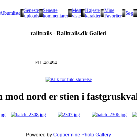
Seneste
Seneste
Mest
Højeste
Mine
Albumliste
Søg
uploads
kommentarer
viste
karakter
Favoriter
railtrails - Railtrails.dk Galleri
FIL 4/2494
mod nord er stien i fastgruskval
Powered by
Coppermine Photo Gallery