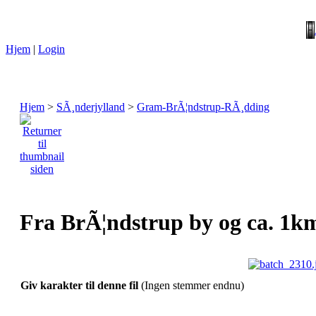
Hjem
|
Login
Hjem
>
SÃ¸nderjylland
>
Gram-BrÃ¦ndstrup-RÃ¸dding
Fra BrÃ¦ndstrup by og ca. 1km 
Giv karakter til denne fil
(Ingen stemmer endnu)