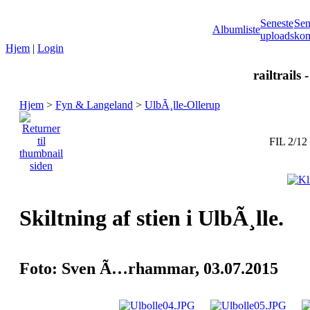
Seneste
Sen
Albumliste
uploads
kom
Hjem
|
Login
railtrails 
Hjem
>
Fyn & Langeland
>
UlbÃ¸lle-Ollerup
FIL 2/12
Skiltning af stien i UlbÃ¸lle.
Foto: Sven Ã…rhammar, 03.07.2015