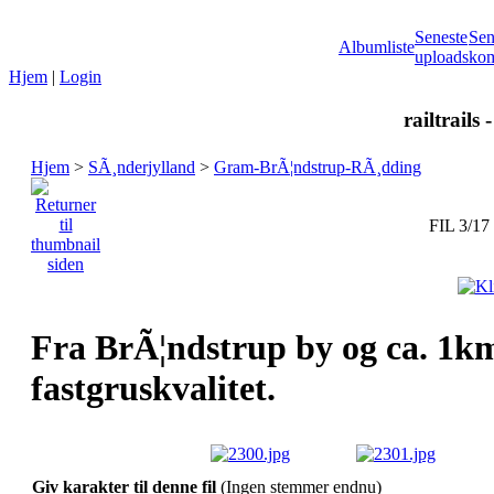
Seneste
Sen
Albumliste
uploads
kom
Hjem
|
Login
railtrails 
Hjem
>
SÃ¸nderjylland
>
Gram-BrÃ¦ndstrup-RÃ¸dding
FIL 3/17
Fra BrÃ¦ndstrup by og ca. 1km
fastgruskvalitet.
Giv karakter til denne fil
(Ingen stemmer endnu)