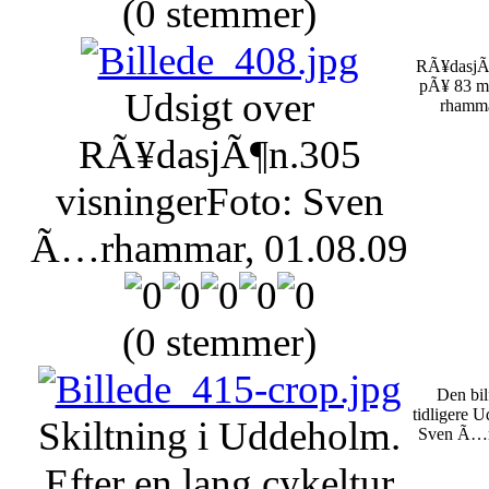
(0 stemmer)
RÃ¥dasjÃ¶
pÃ¥ 83 me
Udsigt over
rhamma
RÃ¥dasjÃ¶n.
305
visninger
Foto: Sven
Ã…rhammar, 01.08.09
(0 stemmer)
Den bil
tidligere U
Skiltning i Uddeholm.
Sven Ã…r
Efter en lang cykeltur