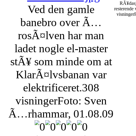
RÃ¥dasj
Ved den gamle
resterende
visninger
banebro over Ã…
rosÃ¤lven har man
ladet nogle el-master
stÃ¥ som minde om at
KlarÃ¤lvsbanan var
elektrificeret.
308
visninger
Foto: Sven
Ã…rhammar, 01.08.09