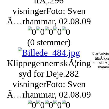
trÃ¦.
296
visninger
Foto: Sven
Ã…rhammar, 02.08.09
(0 stemmer)
KlarÃ¤lvba
tiltrÃ¦kk
KlippegennemskÃ¦ring
rulleskilÃ¸
rhamma
syd for Deje.
282
visninger
Foto: Sven
Ã…rhammar, 02.08.09