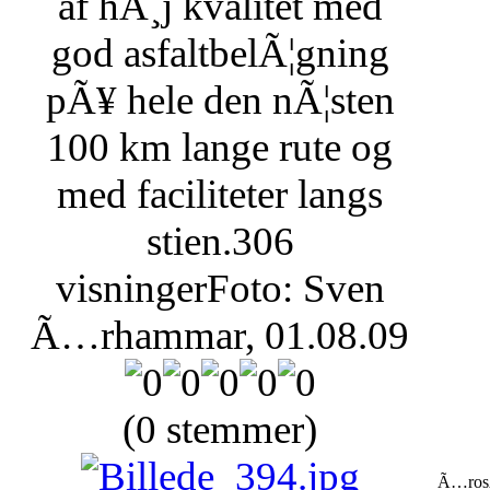
af hÃ¸j kvalitet med
god asfaltbelÃ¦gning
pÃ¥ hele den nÃ¦sten
100 km lange rute og
med faciliteter langs
stien.
306
visninger
Foto: Sven
Ã…rhammar, 01.08.09
(0 stemmer)
Ã…rosÃ