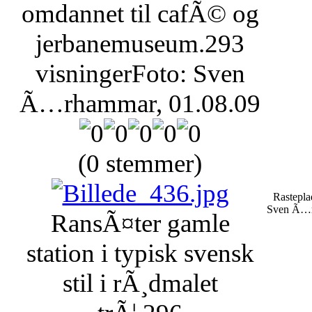
omdannet til cafÃ© og
jerbanemuseum.
293
visninger
Foto: Sven
Ã…rhammar, 01.08.09
(0 stemmer)
Rastepla
Sven Ã…r
RansÃ¤ter gamle
station i typisk svensk
stil i rÃ¸dmalet