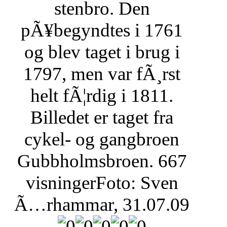
stenbro. Den
pÃ¥begyndtes i 1761
og blev taget i brug i
1797, men var fÃ¸rst
helt fÃ¦rdig i 1811.
Billedet er taget fra
cykel- og gangbroen
Gubbholmsbroen.
667
visninger
Foto: Sven
Ã…rhammar, 31.07.09