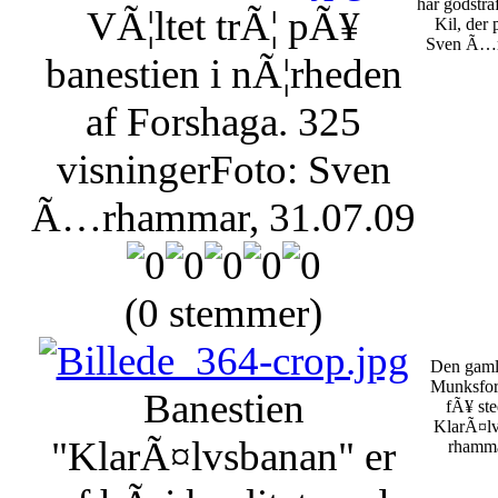
har godstr
VÃ¦ltet trÃ¦ pÃ¥
Kil, der 
Sven Ã…r
banestien i nÃ¦rheden
af Forshaga.
325
visninger
Foto: Sven
Ã…rhammar, 31.07.09
(0 stemmer)
Den gamle
Munksfors
Banestien
fÃ¥ ste
KlarÃ¤lv
"KlarÃ¤lvsbanan" er
rhamma