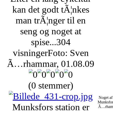
kan det godt tÃ¦nkes
man trÃ¦nger til en
seng og noget at
spise...
304
visninger
Foto: Sven
Ã…rhammar, 01.08.09
(0 stemmer)
Noget af 
Munksfors
Munksfors station er
Ã…rhamm