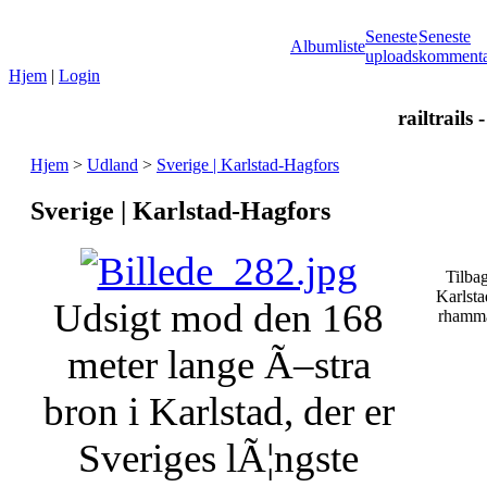
Seneste
Seneste
Albumliste
uploads
kommenta
Hjem
|
Login
railtrails 
Hjem
>
Udland
>
Sverige | Karlstad-Hagfors
Sverige | Karlstad-Hagfors
Tilba
Karlsta
Udsigt mod den 168
rhamma
meter lange Ã–stra
bron i Karlstad, der er
Sveriges lÃ¦ngste