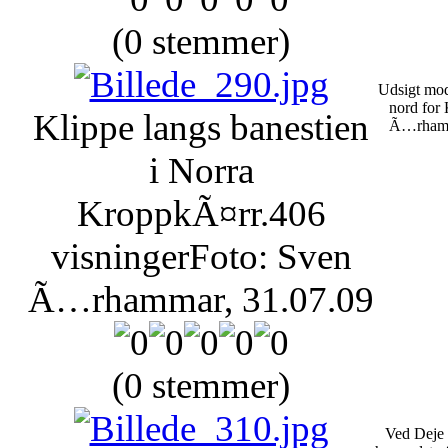
(0 stemmer)
Udsigt mod
nord for 
Klippe langs banestien
Ã…rhamm
i Norra
KroppkÃ¤rr.
406
visninger
Foto: Sven
Ã…rhammar, 31.07.09
(0 stemmer)
Ved Deje 