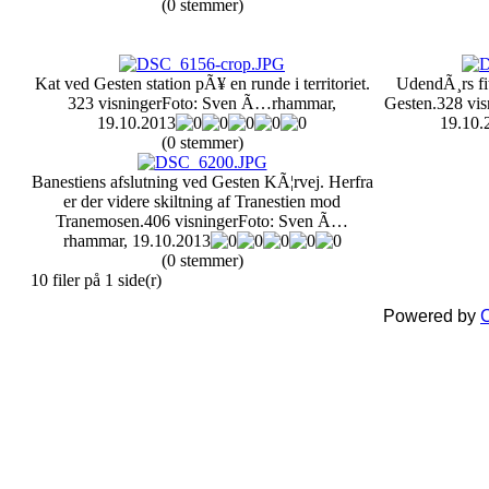
(0 stemmer)
Kat ved Gesten station pÃ¥ en runde i territoriet.
UdendÃ¸rs fit
323 visninger
Foto: Sven Ã…rhammar,
Gesten.
328 vis
19.10.2013
19.10.
(0 stemmer)
Banestiens afslutning ved Gesten KÃ¦rvej. Herfra
er der videre skiltning af Tranestien mod
Tranemosen.
406 visninger
Foto: Sven Ã…
rhammar, 19.10.2013
(0 stemmer)
10 filer på 1 side(r)
Powered by
C