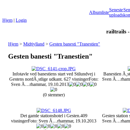
Seneste
Sen
Albumliste
uploads
kom
Hjem
|
Login
railtrails 
Hjem
>
Midtjylland
>
Gesten banesti "Tranestien"
Gesten banesti "Tranestien"
Infotavle ved banestiens start ved Stilundvej i
Banestien Ã¸st
Gestens nordÃ¸stlige udkant.
627 visninger
Foto:
Sven Ã…rhamm
Sven Ã…rhammar, 19.10.2013
(0 stemmer)
Det gamle stationshotel i Gesten.
409
Gesten station 
visninger
Foto: Sven Ã…rhammar, 19.10.2013
Sven Ã…rhamm