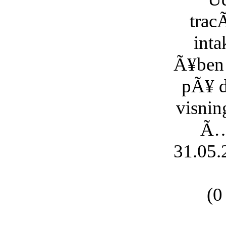
trac
inta
Ã¥ben 
pÃ¥ d
visnin
Ã…
31.05.
(0