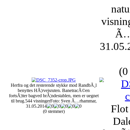
natu
visnin
Ã…
31.05.
(0
Herfra og det resterende stykke mod RandbÃ¸l
benyttes HÃ¦rvejsruten. BanetracÃ©en
fortsÃ¦tter bagved brÃ¦ndestablen, men er uegnet
til brug.
544 visninger
Foto: Sven Ã…rhammar,
Flot
31.05.2014
(0 stemmer)
Dal