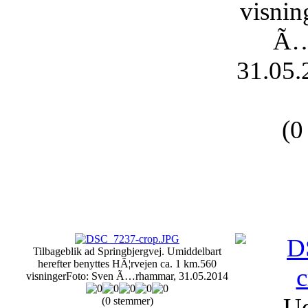
visnin
Ã…
31.05.
(0
Tilbageblik ad Springbjergvej. Umiddelbart
herefter benyttes HÃ¦rvejen ca. 1 km.
560
visninger
Foto: Sven Ã…rhammar, 31.05.2014
Ud
(0 stemmer)