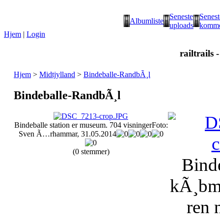
Seneste
Senest
Albumliste
uploads
komme
Hjem
|
Login
railtrails 
Hjem
>
Midtjylland
>
Bindeballe-RandbÃ¸l
Bindeballe-RandbÃ¸l
Bindeballe station er museum.
704 visninger
Foto:
Sven Ã…rhammar, 31.05.2014
(0 stemmer)
Bind
kÃ¸bm
ren 