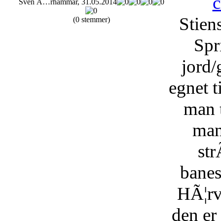
Sven Ã…rhammar, 31.05.2014
Stien
(0 stemmer)
Spr
jord/
egnet t
man t
man
str
banes
HÃ¦rve
den er