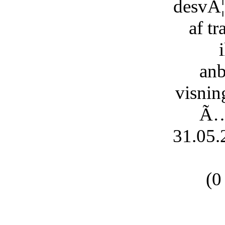
desvÃ¦r
af t
anb
visnin
Ã…
31.05.
(0