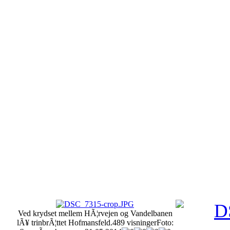
Ved krydset mellem HÃ¦rvejen og Vandelbanen
lÃ¥ trinbrÃ¦ttet Hofmansfeld.
489 visninger
Foto: