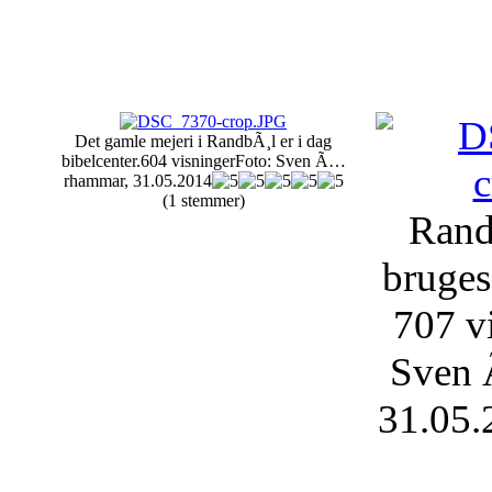
Det gamle mejeri i RandbÃ¸l er i dag
bibelcenter.
604 visninger
Foto: Sven Ã…
rhammar, 31.05.2014
(1 stemmer)
Rand
bruges
707 v
Sven
31.05.