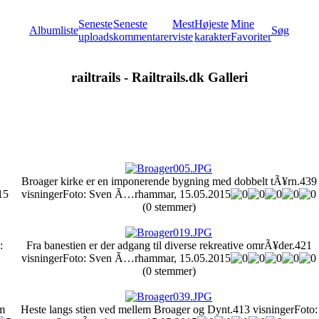
Seneste
Seneste
Mest
Højeste
Mine
Albumliste
Søg
uploads
kommentarer
viste
karakter
Favoriter
railtrails - Railtrails.dk Galleri
Broager kirke er en imponerende bygning med dobbelt tÃ¥rn.
439
15
visninger
Foto: Sven Ã…rhammar, 15.05.2015
(0 stemmer)
:
Fra banestien er der adgang til diverse rekreative omrÃ¥der.
421
visninger
Foto: Sven Ã…rhammar, 15.05.2015
(0 stemmer)
em
Heste langs stien ved mellem Broager og Dynt.
413 visninger
Foto: