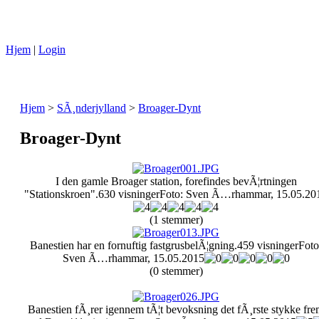
Hjem
|
Login
Hjem
>
SÃ¸nderjylland
>
Broager-Dynt
Broager-Dynt
I den gamle Broager station, forefindes bevÃ¦rtningen
"Stationskroen".
630 visninger
Foto: Sven Ã…rhammar, 15.05.20
(1 stemmer)
Banestien har en fornuftig fastgrusbelÃ¦gning.
459 visninger
Foto
Sven Ã…rhammar, 15.05.2015
(0 stemmer)
Banestien fÃ¸rer igennem tÃ¦t bevoksning det fÃ¸rste stykke fr