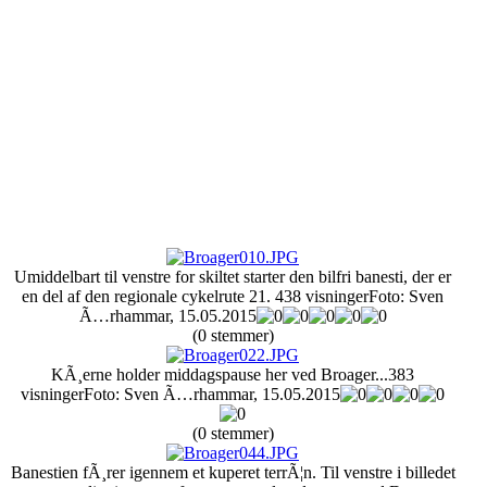
Umiddelbart til venstre for skiltet starter den bilfri banesti, der er
en del af den regionale cykelrute 21.
438 visninger
Foto: Sven
Ã…rhammar, 15.05.2015
(0 stemmer)
KÃ¸erne holder middagspause her ved Broager...
383
visninger
Foto: Sven Ã…rhammar, 15.05.2015
(0 stemmer)
Banestien fÃ¸rer igennem et kuperet terrÃ¦n. Til venstre i billedet