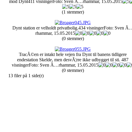
mod Dynt
411 visninger
Foto: Sven Ã…rhammar, 15.05.2015
(1 stemmer)
Dynt station er velholdt privatbolig.
434 visninger
Foto: Sven Ã
rhammar, 15.05.2015
(0 stemmer)
TracÃ©en er intakt hele vejen fra Dynt til banens tidligere
endestation Skelde, men desvÃ¦rre ikke udbygget til sti.
487
visninger
Foto: Sven Ã…rhammar, 15.05.2015
(0 stemmer)
13 filer på 1 side(r)