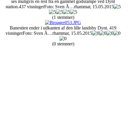
ses muligvis en rest fra en gammel godsrampe ved Dynt
station.
437 visninger
Foto: Sven Ã…rhammar, 15.05.2015
(1 stemmer)
Banestien ender i udkanten af den lille landsby Dynt.
419
visninger
Foto: Sven Ã…rhammar, 15.05.2015
(0 stemmer)