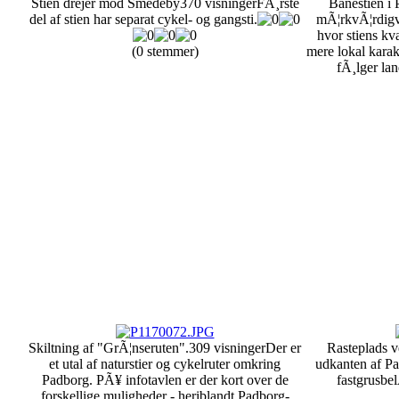
Stien drejer mod Smedeby
370 visninger
FÃ¸rste
Banestien i
del af stien har separat cykel- og gangsti.
mÃ¦rkvÃ¦rdigvi
hvor stiens kva
(0 stemmer)
mere lokal karak
fÃ¸lger la
Skiltning af "GrÃ¦nseruten".
309 visninger
Der er
Rasteplads v
et utal af naturstier og cykelruter omkring
udkanten af Pa
Padborg. PÃ¥ infotavlen er der kort over de
fastgrusbe
forskellige muligheder - heriblandt Padborg-