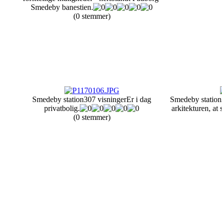
Smedeby banestien.
(0 stemmer)
Smedeby station
307 visninger
Er i dag
Smedeby station
privatbolig.
arkitekturen, at 
(0 stemmer)