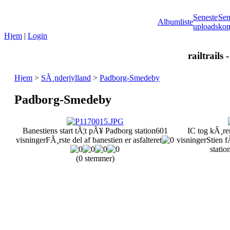
Seneste
Sen
Albumliste
uploads
kom
Hjem
|
Login
railtrails 
Hjem
>
SÃ¸nderjylland
>
Padborg-Smedeby
Padborg-Smedeby
Banestiens start tÃ¦t pÃ¥ Padborg station
601
IC tog kÃ¸re
visninger
FÃ¸rste del af banestien er asfalteret
visninger
Stien f
statio
(0 stemmer)